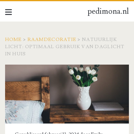
pedimona.nl
HOME
>
RAAMDECORATIE
>
NATUURLIJK
LICHT: OPTIMAAL GEBRUIK VAN DAGLICHT
IN HUIS