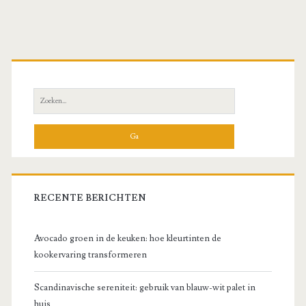
Primaire
zijbalk
Zoeken
naar:
RECENTE BERICHTEN
Avocado groen in de keuken: hoe kleurtinten de
kookervaring transformeren
Scandinavische sereniteit: gebruik van blauw-wit palet in
huis