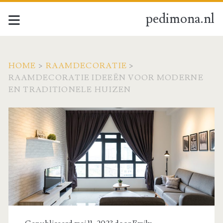
pedimona.nl
HOME
>
RAAMDECORATIE
>
RAAMDECORATIE IDEEËN VOOR MODERNE
EN TRADITIONELE HUIZEN