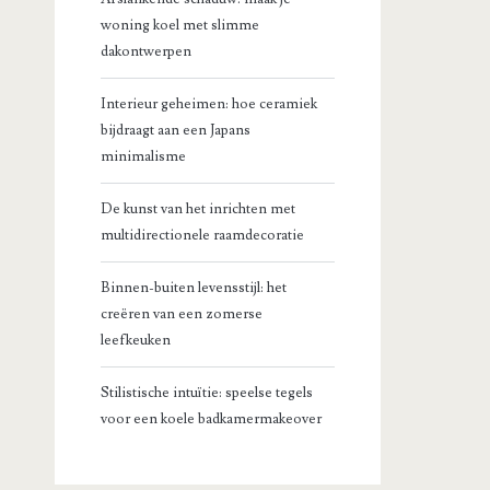
woning koel met slimme
dakontwerpen
Interieur geheimen: hoe ceramiek
bijdraagt aan een Japans
minimalisme
De kunst van het inrichten met
multidirectionele raamdecoratie
Binnen-buiten levensstijl: het
creëren van een zomerse
leefkeuken
Stilistische intuïtie: speelse tegels
voor een koele badkamermakeover