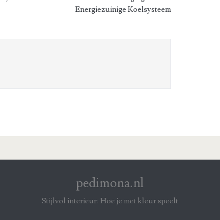
Energiezuinige Koelsysteem
pedimona.nl
Stijlvol interieur: Hoe je met kleur speelt