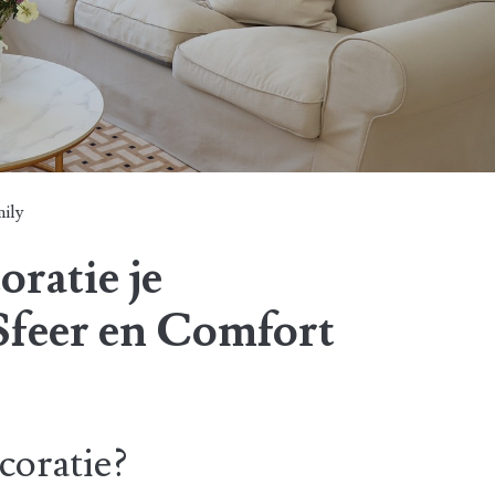
ily
ratie je
feer en Comfort
oratie?