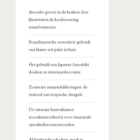
Avocado groen in de keuken: hoe
kleurtinten de kookervaring
transformeren
Scandinavische sereniteit: gebruik
van blauw-wit palet in huis
Het gebruik van Japanse furoshiki
doeken in interieurdecoratie
Zomerse muurschilderingen: de
invloed van tropische vleugels
De intieme buitenkamer:
woonkamerideeën voor maximale
openluchtzomeravonden
Afslankende schaduw: maak je