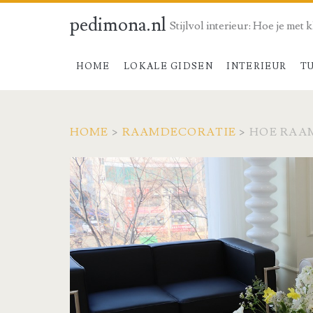
pedimona.nl
Stijlvol interieur: Hoe je met 
HOME
LOKALE GIDSEN
INTERIEUR
T
HOME
>
RAAMDECORATIE
>
HOE RAA