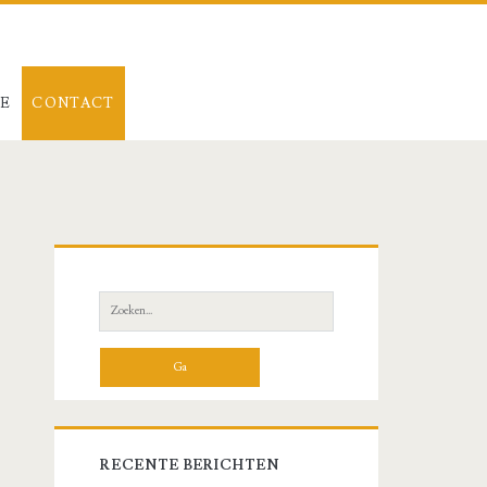
LE
CONTACT
Primaire
zijbalk
Zoeken
naar:
RECENTE BERICHTEN