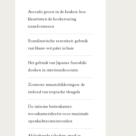
Avocado groen in de keuken: hoe
kleurtinten de kookervaring
transformeren
Scandinavische sereniteit: gebruik
van blauw-wit palet in huis
Het gebruik van Japanse furoshiki
doeken in interieurdecoratie
Zomerse muurschilderingen: de
invloed van tropische vleugels
De intieme buitenkamer:
woonkamerideeën voor maximale
openluchtzomeravonden
Afslankende schaduw: maak je