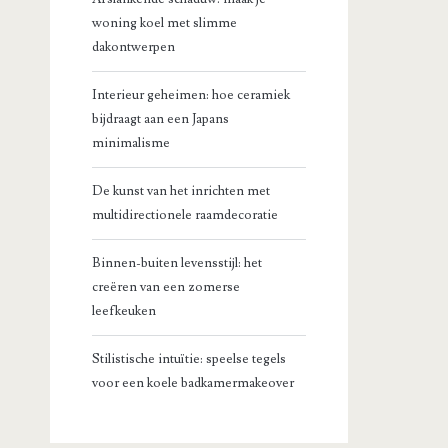
woning koel met slimme
dakontwerpen
Interieur geheimen: hoe ceramiek
bijdraagt aan een Japans
minimalisme
De kunst van het inrichten met
multidirectionele raamdecoratie
Binnen-buiten levensstijl: het
creëren van een zomerse
leefkeuken
Stilistische intuïtie: speelse tegels
voor een koele badkamermakeover