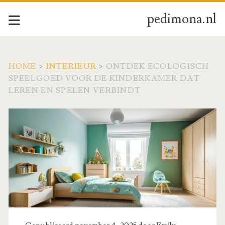
pedimona.nl
HOME
>
INTERIEUR
>
ONTDEK ECOLOGISCH
SPEELGOED VOOR DE KINDERKAMER DAT
LEREN EN SPELEN VERBINDT