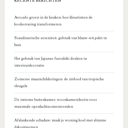
RECENTE BERICHTEN
Avocado groen in de keuken: hoe kleurtinten de
kookervaring transformeren
Scandinavische sereniteit: gebruik van blauw-wit palet in
huis
Het gebruik van Japanse furoshiki doeken in
interieurdecoratie
Zomerse muurschilderingen: de invloed van tropische
vleugels
De intieme buitenkamer: woonkamerideeën voor
maximale openluchtzomeravonden
Afslankende schaduw: maak je woning koel met slimme
dakontwerpen