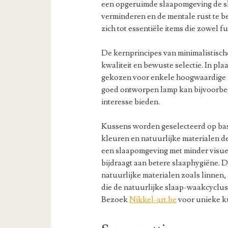
een opgeruimde slaapomgeving de sla
verminderen en de mentale rust te b
zich tot essentiële items die zowel f
De kernprincipes van minimalistisch
kwaliteit en bewuste selectie. In pl
gekozen voor enkele hoogwaardige i
goed ontworpen lamp kan bijvoorbeel
interesse bieden.
Kussens worden geselecteerd op bas
kleuren en natuurlijke materialen d
een slaapomgeving met minder visuel
bijdraagt aan betere slaaphygiëne. 
natuurlijke materialen zoals linnen
die de natuurlijke slaap-waakcyclus
Bezoek
Nikkel-art.be
voor unieke ku