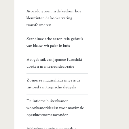
Avocado groen in de keuken: hoe
kleurtinten de kookervaring
transformeren
Scandinavische sereniteit: gebruik
van blauw-wit palet in huis
Het gebruik van Japanse furoshiki
doeken in interieurdecoratie
Zomerse muurschilderingen: de
invloed van tropische vleugels
De intieme buitenkamer:
woonkamerideeën voor maximale
openluchtzomeravonden
Afslankende schaduw: maak je