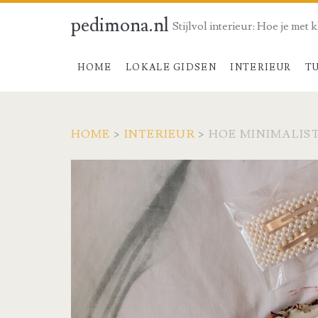
pedimona.nl
Stijlvol interieur: Hoe je met 
HOME
LOKALE GIDSEN
INTERIEUR
T
HOME
>
INTERIEUR
>
HOE MINIMALIS