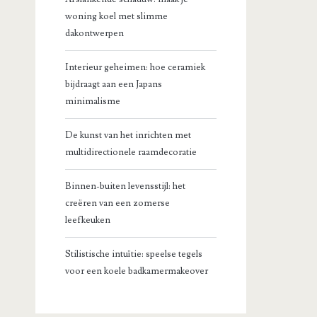
woning koel met slimme
dakontwerpen
Interieur geheimen: hoe ceramiek
bijdraagt aan een Japans
minimalisme
De kunst van het inrichten met
multidirectionele raamdecoratie
Binnen-buiten levensstijl: het
creëren van een zomerse
leefkeuken
Stilistische intuïtie: speelse tegels
voor een koele badkamermakeover