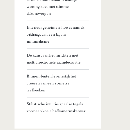
woning koel met slimme
dakontwerpen
Interieur geheimen: hoe ceramiek
bijdraagt aan een Japans
minimalisme
De kunst van het inrichten met
multidirectionele raamdecoratie
Binnen-buiten levensstijl: het
creëren van een zomerse
leefkeuken
Stilistische intuïtie: speelse tegels
voor een koele badkamermakeover