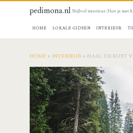
pedimona.nl
Stijlvol interieur: Hoe je met 
HOME
LOKALE GIDSEN
INTERIEUR
T
HOME
>
INTERIEUR
>
HAAL DE RUST V