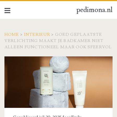
pedimona.nl
HOME
>
INTERIEUR
>
GOED GEPLAATSTE
VERLICHTING MAAKT JE BADKAMER NIET
ALLEEN FUNCTIONEEL MAAR OOK SFEERVOL