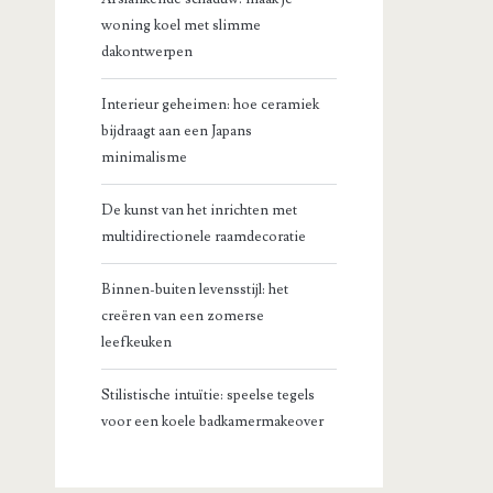
woning koel met slimme
dakontwerpen
Interieur geheimen: hoe ceramiek
bijdraagt aan een Japans
minimalisme
De kunst van het inrichten met
multidirectionele raamdecoratie
Binnen-buiten levensstijl: het
creëren van een zomerse
leefkeuken
Stilistische intuïtie: speelse tegels
voor een koele badkamermakeover