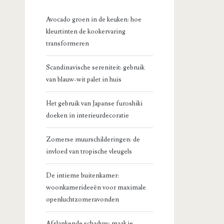
Avocado groen in de keuken: hoe
kleurtinten de kookervaring
transformeren
Scandinavische sereniteit: gebruik
van blauw-wit palet in huis
Het gebruik van Japanse furoshiki
doeken in interieurdecoratie
Zomerse muurschilderingen: de
invloed van tropische vleugels
De intieme buitenkamer:
woonkamerideeën voor maximale
openluchtzomeravonden
Afslankende schaduw: maak je