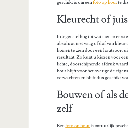
geschikt is om een
foto op hout
te dr
Kleurecht of juis
In tegenstelling tot wat men in eers
absoluut niet vaag of dof van kleur t
komen te zien door een houtsoort uit
resultaat. Zo kunt u kiezen voor ee
lichte, doorschijnende afdruk waard
hout blijft voor het overige de eig
verwachten en blijft dus geschikt v
Bouwen of als de
zelf
Een
foto op hout
is natuurlijk prach