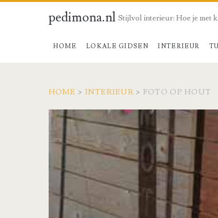
pedimona.nl
Stijlvol interieur: Hoe je met 
HOME
LOKALE GIDSEN
INTERIEUR
T
HOME
>
INTERIEUR
>
FOTO OP HOUT