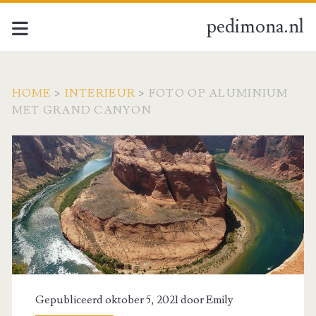
pedimona.nl
HOME
>
INTERIEUR
>
FOTO OP ALUMINIUM
MET GRAND CANYON
Gepubliceerd oktober 5, 2021 door
Emily