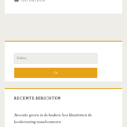
INTERIEUR
Primaire
zijbalk
Zoeken
naar:
RECENTE BERICHTEN
Avocado groen in de keuken: hoe kleurtinten de
kookervaring transformeren