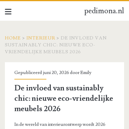
pedimona.nl
HOME
>
INTERIEUR
>
DE INVLOED VAN
SUSTAINABLY CHIC: NIEUWE ECO-
VRIENDELIJKE MEUBELS 2026
Gepubliceerd juni 20, 2026 door
Emily
De invloed van sustainably
chic: nieuwe eco-vriendelijke
meubels 2026
In de wereld van interieurontwerp wordt 2026