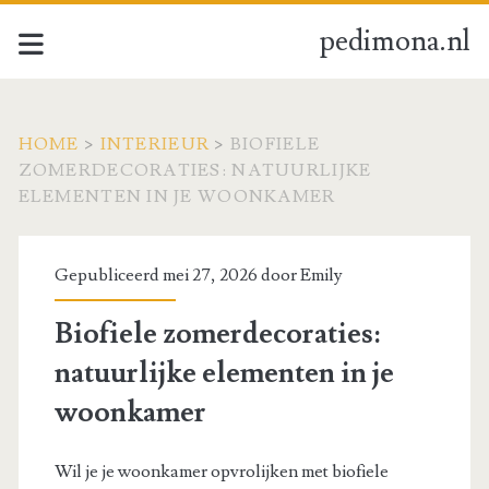
pedimona.nl
HOME
>
INTERIEUR
>
BIOFIELE
ZOMERDECORATIES: NATUURLIJKE
ELEMENTEN IN JE WOONKAMER
Gepubliceerd mei 27, 2026 door
Emily
Biofiele zomerdecoraties:
natuurlijke elementen in je
woonkamer
Wil je je woonkamer opvrolijken met biofiele